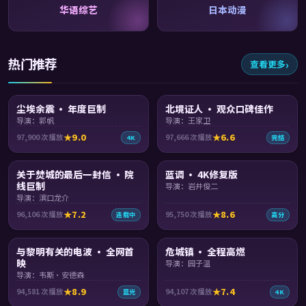
华语综艺
日本动漫
热门推荐
查看更多
99:24
93:29
尘埃余震 · 年度巨制
北境证人 · 观众口碑佳作
导演：郭帆
导演：王家卫
9.0
6.6
97,900
次播放
97,666
次播放
4K
完结
97:53
99:05
关于焚城的最后一封信 · 院
蓝调 · 4K修复版
线巨制
导演：岩井俊二
导演：滨口龙介
7.2
8.6
96,106
次播放
95,750
次播放
连载中
高分
99:16
99:47
与黎明有关的电波 · 全网首
危城镇 · 全程高燃
映
导演：园子温
导演：韦斯·安德森
8.9
7.4
94,581
次播放
94,107
次播放
蓝光
4K