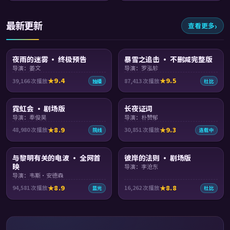
最新更新
查看更多
99:32
99:30
夜雨的迷雾 · 终极预告
暴雪之追击 · 不删减完整版
导演：姜文
导演：罗泓轸
9.4
9.5
39,166
次播放
87,413
次播放
独播
杜比
99:19
99:59
霓虹会 · 剧场版
长夜证词
导演：奉俊昊
导演：朴赞郁
8.9
9.3
48,980
次播放
30,851
次播放
院线
连载中
99:16
93:06
与黎明有关的电波 · 全网首
彼岸的法则 · 剧场版
映
导演：李沧东
导演：韦斯·安德森
8.9
8.8
94,581
次播放
16,262
次播放
蓝光
杜比