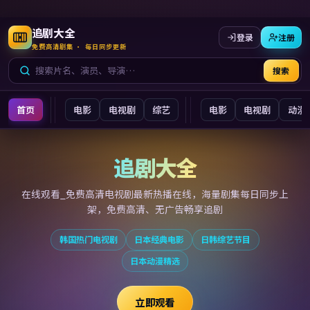
追剧大全
登录
注册
免费高清剧集 · 每日同步更新
搜索
首页
电影
电视剧
综艺
电影
电视剧
动漫
追剧大全
追剧大全
在线观看_免费高清电视剧最新
热播在线，海量剧集每日同步上
架，免费高清、无广告畅享追剧
韩国热门电视剧
日本经典电影
日韩综艺节目
日本动漫精选
立即观看